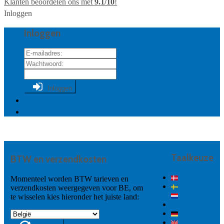
Klanten beoordelen ons met
9.1
/10
!
Inloggen
Inloggen
Inloggen
Wachtwoord vergeten? Klik hier.
Een account aanmaken
Taalkeuze
BTW en verzendkosten
Dansk
Momenteel worden BTW tarieven en
Svenska
verzendkosten weergegeven voor BE, om
te wisselen kies hieronder het juiste land:
Nederlands
Deutsch
English