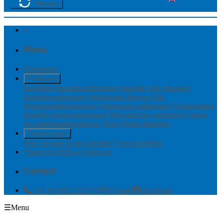
Wijzigen
×
Menu
Homepage
Producten
Impellers binnenboordmotoren
Impeller kits
Impellers
buitenboordmotoren
Waterpomp Service Kits
Waterpompbehuizingen
Waterpomp pakkingen
Thermostaten
Impeller koelwaterpompen
Mechanische onderdelen
Smeer
en onderhoudsproducten
Tools
Pomp impellers
Toepassingen
Hoe vervang je een impeller?
Over impellers
Vraag een B2B-account aan
Contact
+31 (0) 88 1222 075
E-mail
Facebook
☰
Menu