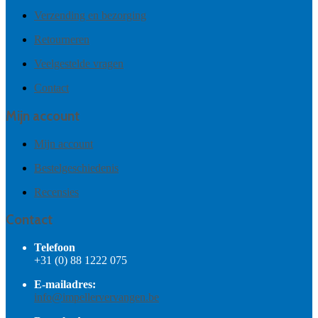
Verzending en bezorging
Retourneren
Veelgestelde vragen
Contact
Mijn account
Mijn account
Bestelgeschiedenis
Recensies
Contact
Telefoon
+31 (0) 88 1222 075
E-mailadres:
info@impellervervangen.be