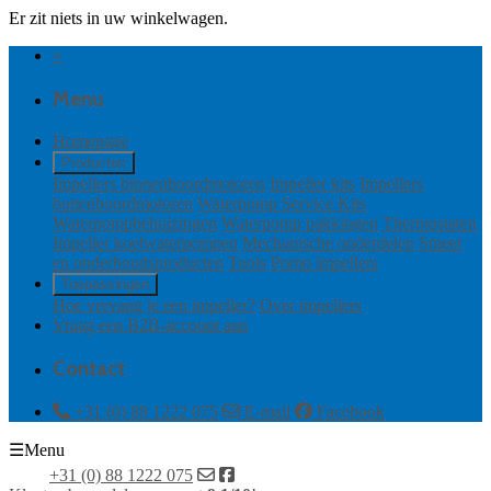
Er zit niets in uw winkelwagen.
×
Menu
Homepage
Producten
Impellers binnenboordmotoren
Impeller kits
Impellers
buitenboordmotoren
Waterpomp Service Kits
Waterpompbehuizingen
Waterpomp pakkingen
Thermostaten
Impeller koelwaterpompen
Mechanische onderdelen
Smeer
en onderhoudsproducten
Tools
Pomp impellers
Toepassingen
Hoe vervang je een impeller?
Over impellers
Vraag een B2B-account aan
Contact
+31 (0) 88 1222 075
E-mail
Facebook
☰
Menu
+31 (0) 88 1222 075