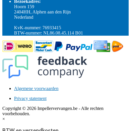
Bezoekadres:
Hoorn 159
2404HH, Alphen aan den Rijn
Nederland
KvK-nummer: 76933415
BTW-nummer: NL86.08.45.114 B01
Algemene voorwaarden
Privacy statement
Copyright © 2026 Impellervervangen.be - Alle rechten
voorbehouden.
×
BTW en verzendkosten