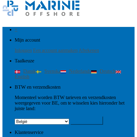
×
Mijn account
Inloggen
Een account aanmaken
Afrekenen
Taalkeuze
Dansk
Svenska
Nederlands
Deutsch
English
BTW en verzendkosten
Momenteel worden BTW tarieven en verzendkosten
weergegeven voor BE, om te wisselen kies hieronder het
juiste land:
Wijzigen
Klantenservice