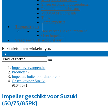
Smeer en onderhoudsproducten
Prolan Lanolin lubricants
VROOAM Lubricants
Tools
Pomp impellers
Toepassingen
Hoe vervang je een impeller?
Over impellers
Vraag een B2B-account aan
Er zit niets in uw winkelwagen.
Impellervervangen.be
›
Producten
›
Impellers buitenboordmotoren
›
Geschikt voor Suzuki
›
91047571
Impeller geschikt voor Suzuki
(50/75/85PK)