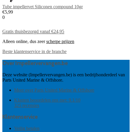
Tube impellervet Siliconen compound 10gr
€5,99
0
Gratis thuisbezorgd vanaf €24,95
Alleen online, dus zeer
scherpe prijzen
Beste klantenservice
in de branche
Over Impellervervangen.be
Deze website (Impellervervangen.be) is een bedrijfsonderdeel van
Parts United Marine & Offshore.
Meer over Parts United Marine & Offshore
Klanten beoordelen ons met:
9.1
/
10
325
recensies
Klantenservice
Veilig betalen