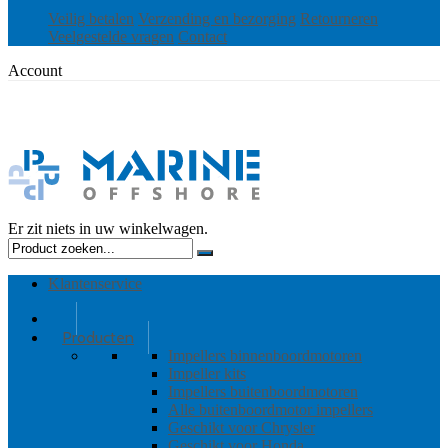
Veilig betalen
Verzending en bezorging
Retourneren
Veelgestelde vragen
Contact
Account
Er zit niets in uw winkelwagen.
Klantenservice
Producten
Impellers binnenboordmotoren
Impeller kits
Impellers buitenboordmotoren
Alle buitenboordmotor impellers
Geschikt voor Chrysler
Geschikt voor Honda